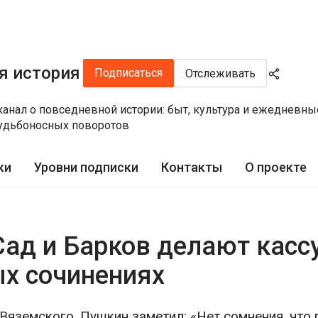
я история
Подписаться
Отслеживать
канал о повседневной истории: быт, культура и ежедневн
судьбоносных поворотов
ки
Уровни подписки
Контакты
О проекте
Сад и Барков делают касс
ых сочинениях
Вяземского, Пушкин заметил: «Нет сомнения, что 