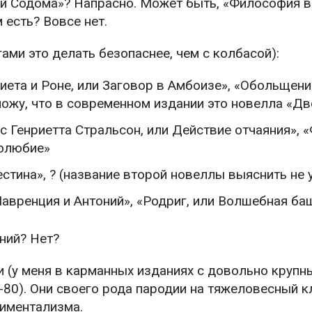
й Содома»? Напрасно. Может быть, «Философия в 
 есть? Вовсе нет.
ами это делать безопаснее, чем с колбасой):
иета и Роне, или Заговор в Амбоизе», «Обольщен
ложу, что в современном издании это новелла «Дв
с Генриетта Стральсон, или Действие отчаяния», 
толюбие»
естина», ? (название второй новеллы выяснить не 
Лавренция и Антоний», «Родриг, или Волшебная ба
ний? Нет?
и (у меня в карманных изданиях с довольно круп
-80). Они своего рода пародии на тяжеловесный 
тиментализма.