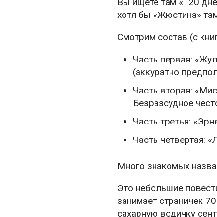
Вы ищете там «120 дне
хотя бы «Жюстина» там
Смотрим состав (с книг
Часть первая: «Жул
(аккуратно предпо
Часть вторая: «Мис
Безразсудное чес
Часть третья: «Эрн
Часть четвертая: «
Много знакомых назва
Это небольшие повест
занимает страничек 70
сахарную водичку сен