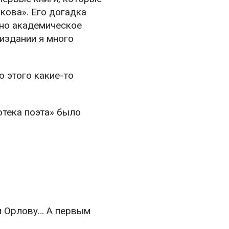
кова». Его догадка
ано академическое
издании я много
 этого какие-то
отека поэта» было
 и Орлову… А первым