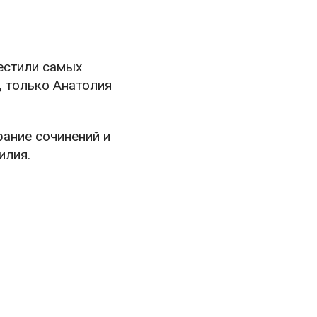
естили самых
, только Анатолия
рание сочинений и
илия.