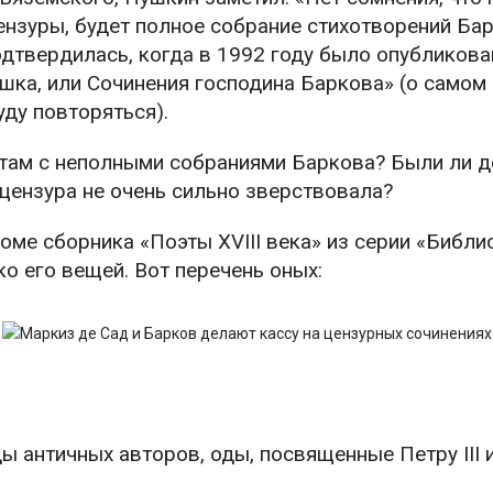
ензуры, будет полное собрание стихотворений Бар
дтвердилась, когда в 1992 году было опубликов
шка, или Сочинения господина Баркова» (о самом 
уду повторяться).
 там с неполными собраниями Баркова? Были ли до
цензура не очень сильно зверствовала?
томе сборника «Поэты XVIII века» из серии «Библи
о его вещей. Вот перечень оных:
 античных авторов, оды, посвященные Петру III