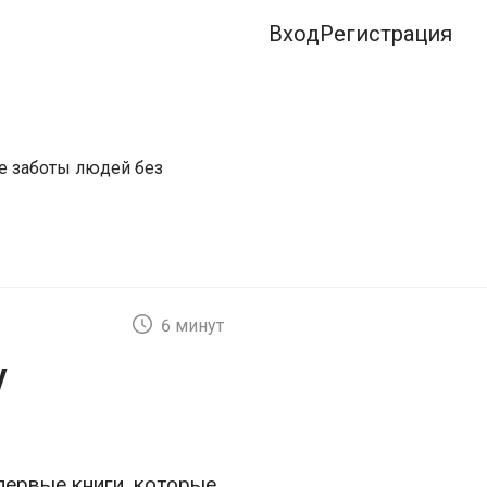
Вход
Регистрация
ые заботы людей без
6 минут
у
первые книги, которые