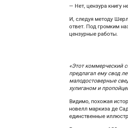
— Нет, цензура книгу н
И, следуя методу Шер
ответ. Под громким н
цензурные работы.
«Этот коммерческий с
предлагал ему свод л
малодостоверные свед
хулиганом и пропойце
Видимо, похожая истор
новелл маркиза де Сад
единственные иллюстр