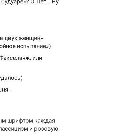
будуаре»? О, нет… Ну
ие двух женщин»
ойное испытание»)
«Факселанж, или
удалось)
шня»
ным шрифтом каждая
классицизм и розовую