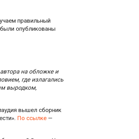
лучаем правильный
м были опубликованы
автора на обложке и
овием, где излагались
ым выродком,
Клаудия вышел сборник
ести».
По ссылке
—