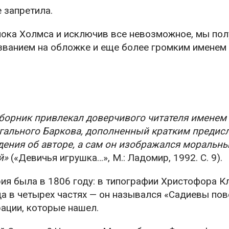
е запретила.
лока Холмса и исключив все невозможное, мы по
азванием на обложке и еще более громким имене
борник привлекал доверчивого читателя именем 
егального Баркова, дополненный кратким предисл
ения об авторе, а сам он изображался моральн
й»
(«Девичья игрушка…», М.: Ладомир, 1992. С. 9).
ия была в 1806 году: в типографии Христофора 
а в четырех частях — он назывался «Садиевы пов
ации, которые нашел.