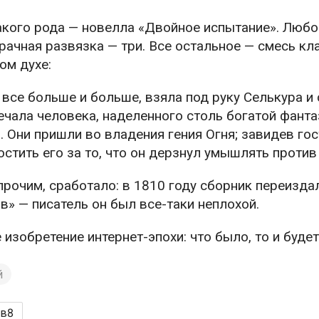
акого рода — новелла «Двойное испытание». Любо
рачная развязка — три. Все остальное — смесь кл
ом духе:
 все больше и больше, взяла под руку Селькура и с
ечала человека, наделенного столь богатой фанта
 Они пришли во владения гения Огня; завидев гост
стить его за то, что он дерзнул умышлять против 
 прочим, сработало: в 1810 году сборник переизда
» — писатель он был все-таки неплохой.
изобретение интернет-эпохи: что было, то и будет
й
ов
8