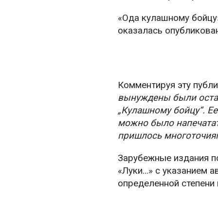
«Ода кулашному бойцу»
оказалась опубликован
Комментируя эту публ
вынуждены были остан
„Кулашному бойцу“. Е
можно было напечатат
пришлось многоточиям
Зарубежные издания п
«Луки…» с указанием а
определенной степени 