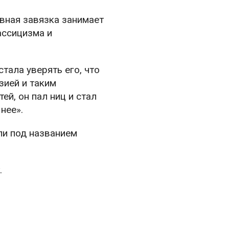
вная завязка занимает
ассицизма и
тала уверять его, что
зией и таким
ей, он пал ниц и стал
нее».
ли под названием
.