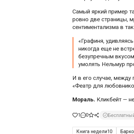
Самый яркий пример т
ровно две страницы, м
сентиментализма в так
«Графиня, удивляясь
никогда еще не встр
безупречным вкусом.
умолять Нельмур про
И в его случае, между
«Феатр для любовников
Мораль.
Кликбейт — не 
1
0
Бесплатны
Книга недели
10
Барк