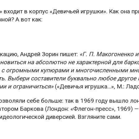
 входит в корпус «Девичьей игрушки». Как она пр
ной? А вот как:
икацию, Андрей Зорин пишет:
«Г. П. Макогоненко и
овиться на абсолютно не характерной для барк
е с огромными купюрами и многочисленными мно
ь. Выбери составители буквально любое другое 
и и ограничиться»
(«Девичья игрушка…», М.: Ладом
озволяли себе больше: так в 1969 году вышло ло
втором Баркова (Лондон: «Флегон-пресс», 1969) —
идеологической диверсией. Взгляните сами.