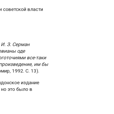
и советской власти
 И. З. Серман
овианы оде
готочиями все-таки
произведение, им бы
ир, 1992. С. 13).
ндонское издание
 но это было в