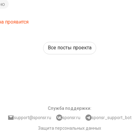
рю
на проявится
Все посты проекта
Служба поддержки
:
support@sponsr.ru
sponsr.ru
sponsr_support_bot
Защита персональных данных