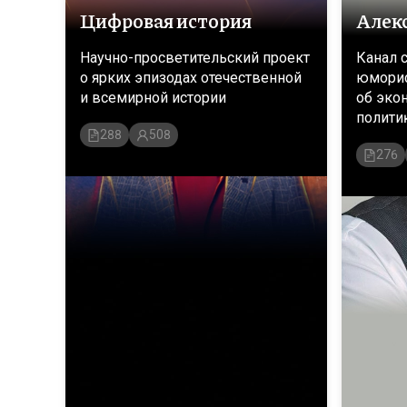
Цифровая история
Алек
Научно-просветительский проект
Канал 
о ярких эпизодах отечественной
юморис
и всемирной истории
об эко
полити
288
508
эффект
276