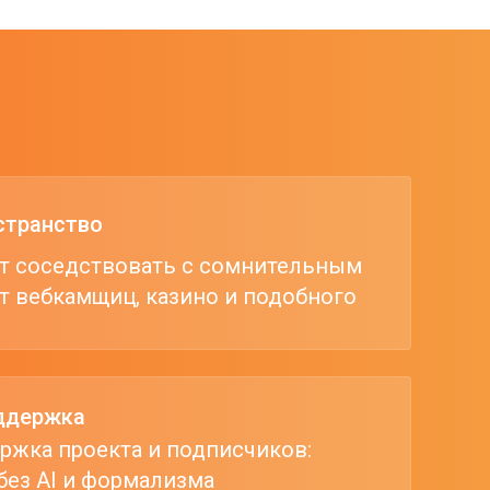
странство
ет соседствовать с сомнительным
ет вебкамщиц, казино и подобного
ддержка
ржка проекта и подписчиков:
ез AI и формализма