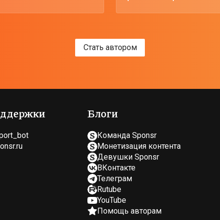
Стать автором
оддержки
Блоги
port_bot
Команда Sponsr
nsr.ru
Монетизация контента
Девушки Sponsr
ВКонтакте
Телеграм
Rutube
YouTube
Помощь авторам