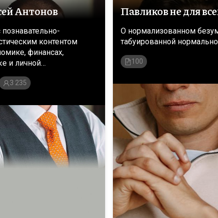
сей Антонов
Павликов не для все
с познавательно-
О нормализованном безу
тическим контентом
табуированной нормально
номике, финансах,
100
ĸе и личной
ивности
3 235