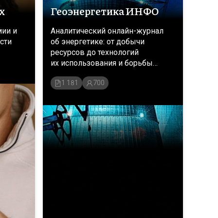
х
Геоэнергетика ИНФО
мии и
Аналитический онлайн-журнал
сти
об энергетике: от добычи
ресурсов до технологий
их использования и борьбы
за энергоресурсы
1 181
700