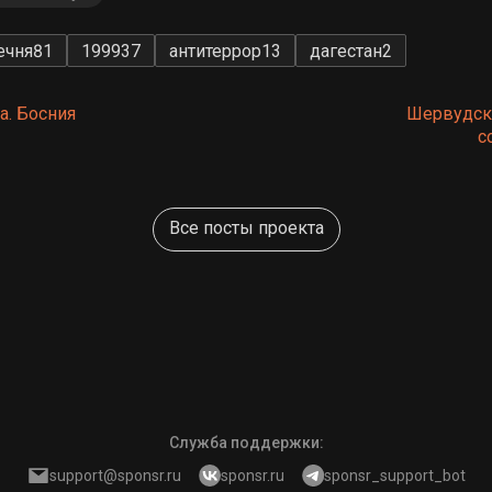
ечня
81
1999
37
антитеррор
13
дагестан
2
а. Босния
Шервудски
с
Все посты проекта
Служба поддержки
:
support@sponsr.ru
sponsr.ru
sponsr_support_bot