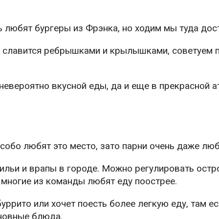
 любят бургеры из Фрэнка, но ходим мы туда дос
о славится ребрышками и крылышками, советуем 
 невероятно вкусной еды, да и еще в прекрасной 
обо любят это место, зато парни очень даже люб
ильи и врапы в городе. Можно регулировать остро
 многие из команды любят еду поострее.
буррито или хочет поесть более легкую еду, там ес
сновные блюда.