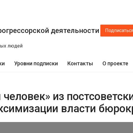
рогрессорской деятельности
Подписатьс
лых людей
ки
Уровни подписки
Контакты
О проекте
человек» из постсоветски
симизации власти бюрок