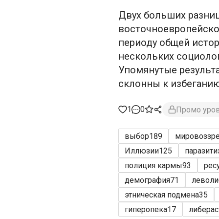
Двух больших разниц
восточноевропейско
периоду общей истор
нескольких социоло
Упомянутые результа
склонны к избеганию 
1
0
Промо уро
выбор
189
мировоззр
Иллюзии
125
паразити
полиция кармы
93
рес
демография
71
леволи
этническая подмена
35
гиперопека
17
либерас