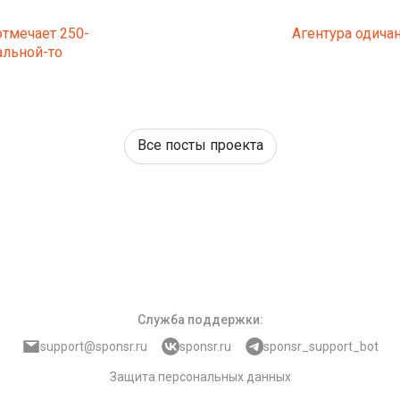
тмечает 250-
Агентура одича
альной-то
Все посты проекта
Служба поддержки
:
support@sponsr.ru
sponsr.ru
sponsr_support_bot
Защита персональных данных