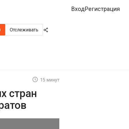
Вход
Регистрация
я
Отслеживать
15 минут
х стран
ратов