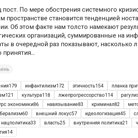
 пост. По мере обострения системного кризис
м пространстве становится тенденцией носта
ии. Об этом факте нам толсто намекают резу
гических организаций, суммированные на ин
ты в очередной раз показывают, насколько 
принятия...
вень
ения
179
инфантилизм
172
этичность
154
планка при
зм
121
культура
118
лжепрогрессорство
114
рагули
урс экономики
86
навязывание
83
криминал
82
мет
берализм
60
внешний локус
57
идеологизация
45
с
нацполитика
33
власть
25
внутренняя политика
21
тия
14