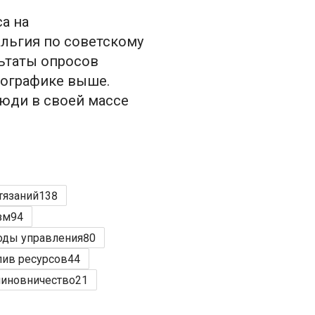
а на
льгия по советскому
льтаты опросов
фографике выше.
люди в своей массе
тязаний
138
зм
94
оды управления
80
лив ресурсов
44
чиновничество
21