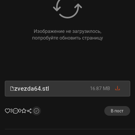
zvezda64.stl
16.87 MB
3
0
В пост