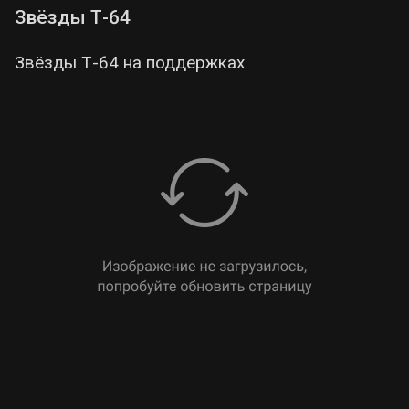
Звёзды Т-64
Звёзды Т-64 на поддержках
zvezda_mtlb.stl
83.78 MB