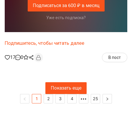
Подписаться за 600 ₽ в месяц
Уже есть подписка?
Подпишитесь, чтобы читать далее
17
0
В пост
Показать еще
1
2
3
4
25
•••