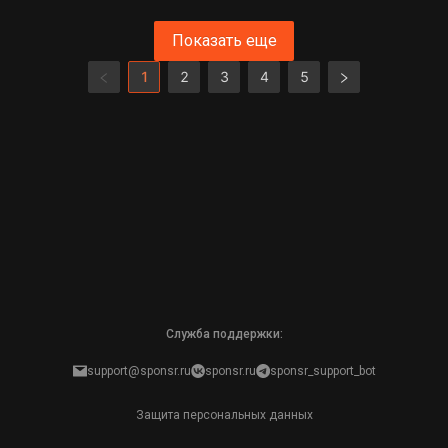
Показать еще
1
2
3
4
5
Служба поддержки:
support@sponsr.ru
sponsr.ru
sponsr_support_bot
Защита персональных данных