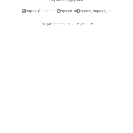
Служба поддержки:
support@sponsr.ru
sponsr.ru
sponsr_support_bot
Защита персональных данных