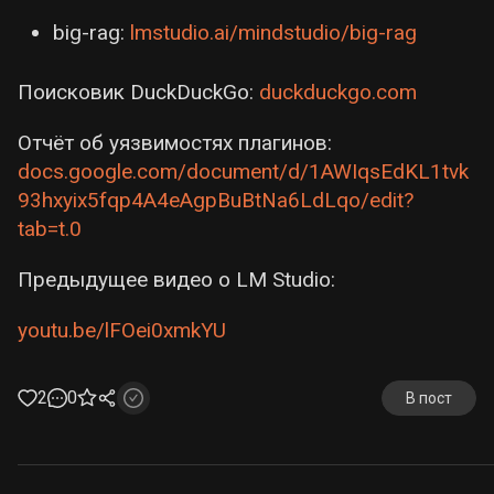
big-rag:
lmstudio.ai/mindstudio/big-rag
Поисковик DuckDuckGo:
duckduckgo.com
Отчёт об уязвимостях плагинов:
docs.google.com/document/d/1AWIqsEdKL1tvk
93hxyix5fqp4A4eAgpBuBtNa6LdLqo/edit?
tab=t.0
Предыдущее видео о LM Studio:
youtu.be/lFOei0xmkYU
2
0
В пост