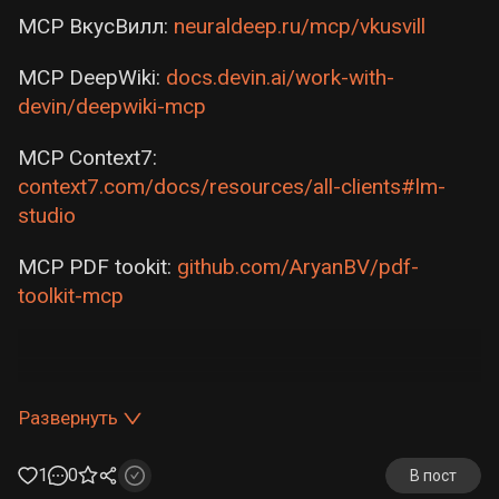
MCP ВкусВилл:
neuraldeep.ru/mcp/vkusvill
MCP DeepWiki:
docs.devin.ai/work-with-
devin/deepwiki-mcp
MCP Context7:
context7.com/docs/resources/all-clients#lm-
studio
MCP PDF tookit:
github.com/AryanBV/pdf-
toolkit-mcp
Развернуть
1
0
В пост