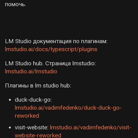
помочь.
LM Studio документация по плагинам:
lmstudio.ai/docs/typescript/plugins
LM Studio hub. Страница lmstudio:
lmstudio.ai/lmstudio
Плагины в lm studio hub:
duck-duck-go:
lmstudio.ai/vadimfedenko/duck-duck-go-
reworked
visit-website:
lmstudio.ai/vadimfedenko/visit-
website-reworked