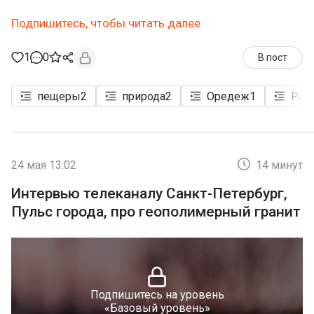
Подпишитесь, чтобы читать далее
1
0
В пост
пещеры
2
природа
2
Оредеж
1
Рож
24 мая 13:02
14 минут
Интервью телеканалу Санкт-Петербург,
Пульс города, про геополимерный гранит
Подпишитесь на уровень
«Базовый уровень»