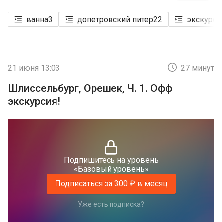
ванна
3
допетровский питер
22
экскурси
21 июня 13:03
27 минут
Шлиссельбург, Орешек, Ч. 1. Офф
экскурсия!
Подпишитесь на уровень
«Базовый уровень»
Подписаться за 300 ₽ в месяц
Уже есть подписка?