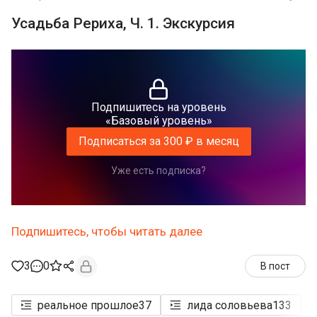
Усадьба Рериха, Ч. 1. Экскурсия
Подпишитесь на уровень
«Базовый уровень»
Подписаться за 300 ₽ в месяц
Уже есть подписка?
Подпишитесь, чтобы читать далее
3
0
В пост
реальное прошлое
37
лида соловьева
133