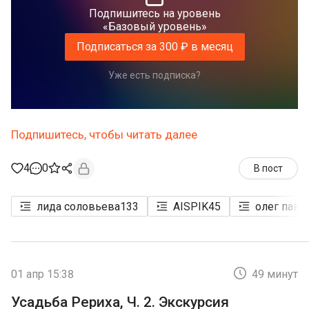
Подпишитесь на уровень
«Базовый уровень»
Подписаться за 300 ₽ в месяц
Уже есть подписка?
Подпишитесь, чтобы читать далее
4
0
В пост
лида соловьева
133
AISPIK
45
олег пав
01 апр 15:38
49 минут
Усадьба Рериха, Ч. 2. Экскурсия