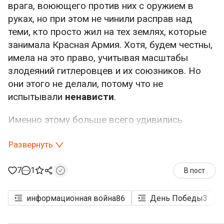
врага, воюющего против них с оружием в
руках, но при этом не чинили расправ над
теми, кто просто жил на тех землях, которые
занимала Красная Армия. Хотя, будем честны,
имела на это право, учитывая масштабы
злодеяний гитлеровцев и их союзников. Но
они этого не делали, потому что не
испытывали
ненависти
.
Именно этому больше всего удивились
европейцы, для которых ненависть настолько
Развернуть
естественна, что стала их вечным спутником.
«Как же вы, русские, смогли победить такого
7
1
врага без неё?» — задались они вопросом, но
В пост
не могли получить ответа. И им стало
морально некомфортно от того, что рядом с
информационная война
86
День Победы
3
ними есть великая держава, умеющая
побеждать без ненависти. Им стало страшно.