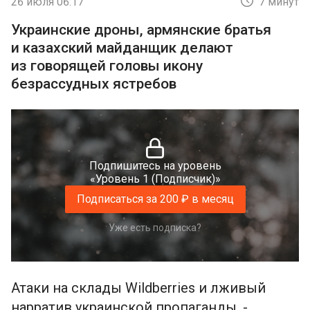
26 июля 06:17
7 минут
Украинские дроны, армянские братья
и казахский майданщик делают
из говорящей головы икону
безрассудных ястребов
Подпишитесь на уровень
«Уровень 1 (Подписчик)»
Подписаться за 200 ₽ в месяц
Уже есть подписка?
Атаки на склады Wildberries и лживый
нарратив украинской пропаганды. -