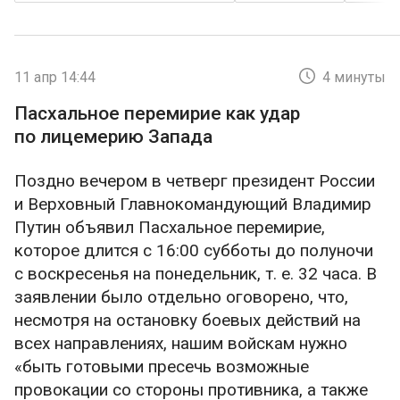
Отечественной войны, и аналогичного подхода
придерживается современная Россия,
методично громя врага в зоне СВО и
добиваясь поставленных целей не только в
11 апр 14:44
4 минуты
военном, но и в политико-экономическом
Пасхальное перемирие как удар
плане.
по лицемерию Запада
Те же деятели, кто с экранов ток-шоу и
Поздно вечером в четверг президент России
текстов своих уютных бложиков призывает
и Верховный Главнокомандующий Владимир
нашу страну наполниться ненавистью и начать
Путин объявил Пасхальное перемирие,
неизбирательные бомбардировки, включая
которое длится с 16:00 субботы до полуночи
ядерные (при том, что для России в этом нет
с воскресенья на понедельник, т. е. 32 часа. В
нужды, так как мы не находимся в каком-то
заявлении было отдельно оговорено, что,
отчаянном положении), не хотят видеть
несмотря на остановку боевых действий на
Русскую Победу. Они хотят увидеть позор
всех направлениях, нашим войскам нужно
России перед теми, кто питает к нам
«быть готовыми пресечь возможные
благожелательный нейтралитет, сохраняет и
провокации со стороны противника, а также
приумножает отношения с Россией и