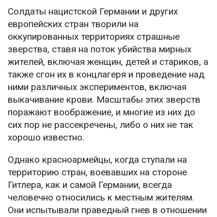
медийки, ни о каких антителах речи идти не
Солдаты нацистской Германии и других
может, и пресловутая талебовская
европейских стран творили на
«антихрупкость», определяемая как
оккупированных территориях страшные
способность извлекать выгоду из хаоса, не
зверства, ставя на поток убийства мирных
будет экстраполирована на всё общество и
жителей, включая женщин, детей и стариков, а
останется уделом тех, кто этот хаос
также сгон их в концлагеря и проведение над
формирует, т. е. того самого медиакласса.
ними различных экспериментов, включая
выкачивание крови. Масштабы этих зверств
P. S. Материал открыт по принципиальным
поражают воображение, и многие из них до
соображениям.
сих пор не рассекречены, либо о них не так
хорошо известно.
Однако красноармейцы, когда ступали на
территорию стран, воевавших на стороне
Гитлера, как и самой Германии, всегда
человечно относились к местным жителям.
Они испытывали праведный гнев в отношении