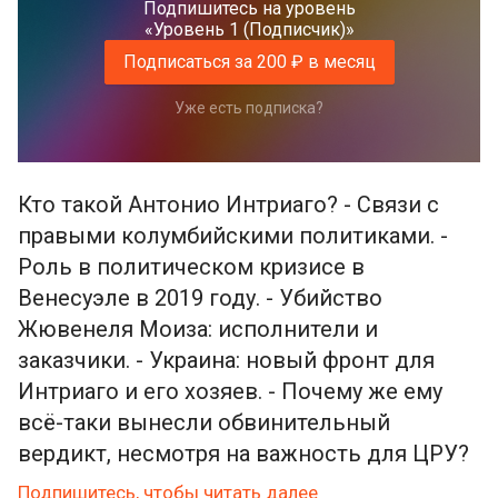
Подпишитесь на уровень
фронта, в отличие от государства, экономики
«Уровень 1 (Подписчик)»
и общества в целом, и продолжает жить по
Подписаться за 200 ₽ в месяц
меркантильному закону «чернуха лучше
Уже есть подписка?
продаётся».
Вместе с тем, людям тоже следует развивать
критическое мышление, однако важно
Кто такой Антонио Интриаго? - Связи с
понимать, что не у всех есть знания,
правыми колумбийскими политиками. -
необходимые для оценки международной
Роль в политическом кризисе в
ситуации, обстановки на фронте и
Венесуэле в 2019 году. - Убийство
экономических перспектив, а поэтому в
Жювенеля Моиза: исполнители и
любом случае, главная ответственность
заказчики. - Украина: новый фронт для
лежит на работниках СМИ и приравненных к
Интриаго и его хозяев. - Почему же ему
ним по количеству аудитории блогерах. И
всё-таки вынесли обвинительный
одна из фундаментальных проблем
вердикт, несмотря на важность для ЦРУ?
заключается в том, что для них не существует
общепринятых, юридически обязательных
Подпишитесь, чтобы читать далее