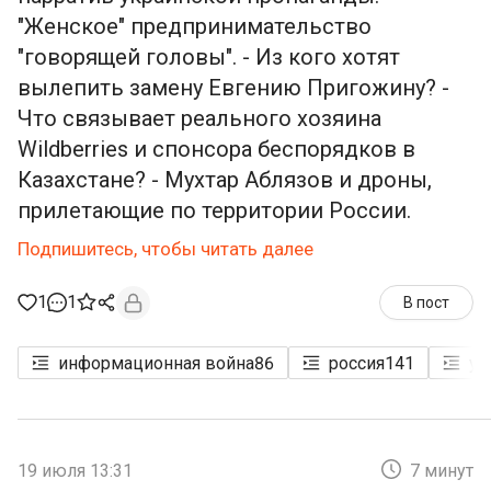
"Женское" предпринимательство
"говорящей головы". - Из кого хотят
вылепить замену Евгению Пригожину? -
Что связывает реального хозяина
Wildberries и спонсора беспорядков в
Казахстане? - Мухтар Аблязов и дроны,
прилетающие по территории России.
Подпишитесь, чтобы читать далее
1
1
В пост
информационная война
86
россия
141
ук
19 июля 13:31
7 минут