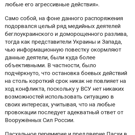
любые его агрессивные действия».
участвует в наших проектах, призванных
устранить рудименты гегемонизма США и их
Само собой, на фоне данного распоряжения
европейских союзников.
подорвался целый ряд медийных деятелей
беглоукраинского и доморощенного разлива,
Подобно тому, как опозорился Лорат,
тогда как представители Украины и Запада,
перерезав горло Адреоне и думая, что
чью информационную повестку окормляют
убивает Мефисто, после чего злодей
данные деятели, были куда более
воскресил королеву амазонок, лишь укрепив
объективными. В частности, было
свою репутацию в глазах толпы, а того, кто
подчёркнуто, что остановка боевых действий
пришёл спасти человечество, выставив на
на столь короткий срок никак не повлияет на
посмешище. Именно такого позора от нас и
ход конфликта, поскольку у ВСУ нет никаких
хотят западники, но поскольку Россия не даёт
возможностей использовать ситуацию в
им такого повода, приходится
своих интересах, учитывая, что на любые
довольствоваться постановками вроде Бучи.
провокации последует адекватный ответ от
Вооружённых Сил России.
Потому что формула Русской Победы — как
той, что была одержана 81 год назад, так и
Пасхальное перемирие и преддверие Пасхи в