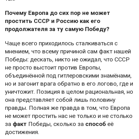
тем, на свободу разжигания паники и
продвижения вражеских нарративов
Почему Европа до сих пор не может
покуситься надо, так как бензиновый кризис
простить СССР и Россию как его
показал: это вопрос уже не только
продолжателя за ту самую Победу?
психологической безопасности, которую
каждый человек в целом в состоянии
Чаще всего приходилось сталкиваться с
обеспечить себе сам, но и экономической,
мнением, что всему причиной сам факт нашей
затрагивающей не только индивидуальные, но
Победы: дескать, никто не ожидал, что СССР
и интересы значительной части общества
не просто выстоит против Европы,
одновременно.
объединённой под гитлеровскими знамёнами,
но и загонит врага обратно в его логово, где и
С другой стороны, часть таких разжигающих
уничтожит. Позиция в целом рациональная, но
панику деятелей должна остаться, чтобы
она представляет собой лишь половину
служить эдакими антителами для
правды. Полная же правда в том, что Европа
формирования коллективного
не может простить нас не только и не столько
информационного иммунитета. Однако когда
за
факт
Победы, сколько за
способ
её
вирусом паникёрства и чернухи в интересах
достижения.
личной выгоды поражена значительная часть