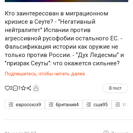
Кто заинтересован в миграционном
кризисе в Сеуте? - "Негативный
нейтралитет" Испании против
агрессивной русофобии остального ЕС. -
Фальсификация истории как оружие не
только против России. - "Дух Ледесмы" и
"призрак Сеуты": что окажется сильнее?
Подпишитесь, чтобы читать далее
2
1
В пост
евросоюз
9
британия
4
сша
95
Изр