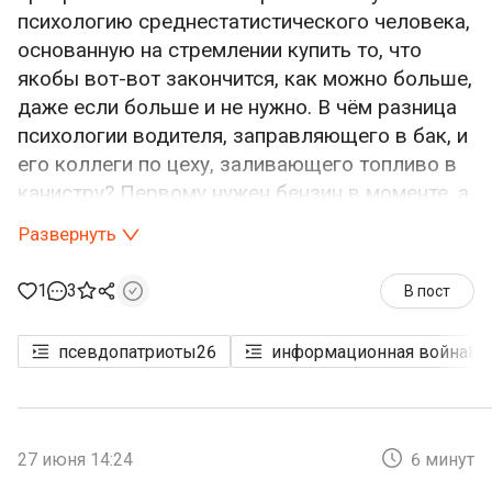
психологию среднестатистического человека,
основанную на стремлении купить то, что
якобы вот-вот закончится, как можно больше,
даже если больше и не нужно. В чём разница
психологии водителя, заправляющего в бак, и
его коллеги по цеху, заливающего топливо в
канистру? Первому нужен бензин в моменте, а
второму нет, и первые рискуют пострадать
Развернуть
из-за действий вторых.
1
3
В пост
Кроме того, как я упоминал в одной из своих
более ранних статей, большинство
псевдопатриоты
26
информационная война
86
недостатков людей — это мутация их
достоинств, вызванная некими
обстоятельствами или чьим-то злым
умыслом. Массовый потребительский
27 июня 14:24
6 минут
ажиотаж, который и создаёт реальный