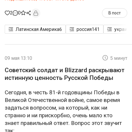
правил, за нарушение которых, как сказал бы
Владимир Эдуардович Трухан, можно и «на***
2
0
В пост
из профессии!». Журналисты несут не
меньшую ответственность за жизни и судьбы
Латинская Америка
6
россия
141
украина
других людей, чем, к примеру, врачи и
адвокаты, но и у тех, и у других есть своего
рода кодекс этики, включающий в себя набор
принципов, и в случае несоответствия данным
09 мая 13:10
5 минут
принципам представители этих профессий
Советский солдат и Blizzard раскрывают
покидают её, даже невзирая на былые
истинную ценность Русской Победы
заслуги.
Сегодня, в честь 81-й годовщины Победы в
С медийщиками такого, увы, нет, а любые
Великой Отечественной войне, самое время
попытки создать подобный кодекс этики для
задаться вопросом, на который, как ни
СМИ, носящий обязательный характер, тут же
странно и ни прискорбно, очень мало кто
будут расценены как эдакая цензура и
знает правильный ответ. Вопрос этот звучит
посягательство на свободу слова. Вместе с
так: