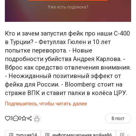
Уже есть подписка?
Кто и зачем запустил фейк про наши С-400
в Турции? - Фетуллах Гюлен и 10 лет
попытке переворота. - Новые
подробности убийства Андрея Карлова. -
Вброс как средство отвлечения внимания.
- Неожиданный позитивный эффект от
фейка для России. - Bloomberg: стоит на
страже ВПК и ставит палки в колёса ЦРУ.
Подпишитесь, чтобы читать далее
3
0
В пост
турция
14
информационная война
86
рос