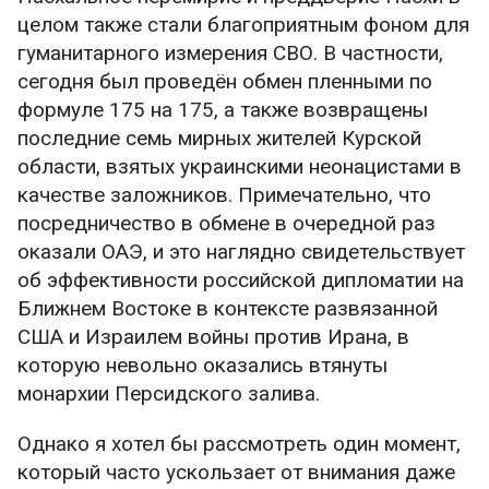
той, что куётся сейчас — звучит так: героизм
целом также стали благоприятным фоном для
фронта + солидарность тыла + оперативность
гуманитарного измерения СВО. В частности,
спецслужб + хитрость дипломатии. Именно
сегодня был проведён обмен пленными по
эти четыре подвига и составляют наш триумф,
формуле 175 на 175, а также возвращены
в котором нет и не может быть места
последние семь мирных жителей Курской
ненависти.
области, взятых украинскими неонацистами в
качестве заложников. Примечательно, что
С Днём Великой Победы!
посредничество в обмене в очередной раз
P. S. Текст открыт по принципиальным
оказали ОАЭ, и это наглядно свидетельствует
соображениям.
об эффективности российской дипломатии на
Ближнем Востоке в контексте развязанной
США и Израилем войны против Ирана, в
которую невольно оказались втянуты
монархии Персидского залива.
Однако я хотел бы рассмотреть один момент,
который часто ускользает от внимания даже