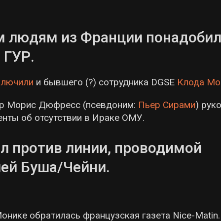
м людям из Франции понадобил
а ГУР.
ключили
и бывшего (?) сотрудника DGSE
Клода Мо
тор Морис Дюфресс (псевдоним:
Пьер Сирами
) рук
нты об отсутствии в Ираке ОМУ.
ал против линии, проводимой
ей Буша/Чейни.
онике обратилась французская газета Nice-Matin.