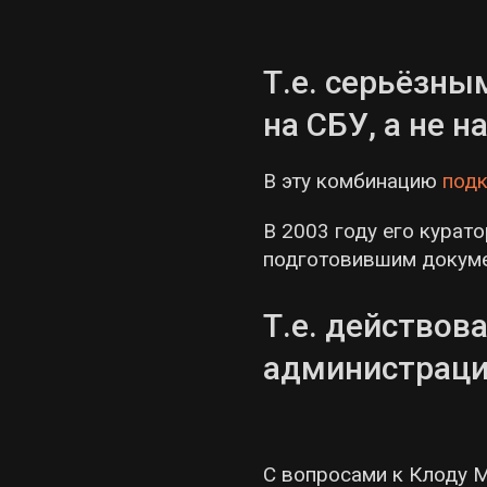
Т.е. серьёзны
на СБУ, а не н
В эту комбинацию
под
В 2003 году его кура
подготовившим докуме
Т.е. действов
администраци
С вопросами к Клоду М