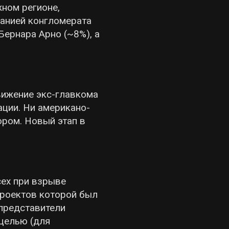
жном регионе,
панией конгломерата
Бернара Арно (~8%), а
вижение экс-главкома
ации. Ни американо-
ором. Новый этап в
сех при взрыве
проектов которой был
 представители
целью (для