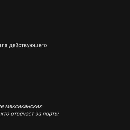
жала действующего
ве мексиканских
(
кто отвечает за порты