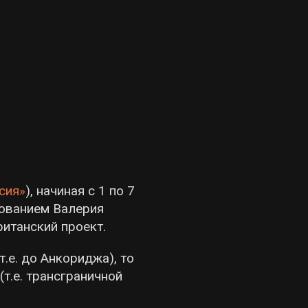
сия»
), начиная с 1 по 7
рованием Валерия
ританский проект.
.е. до Анкориджа), то
(т.е. трансграничной