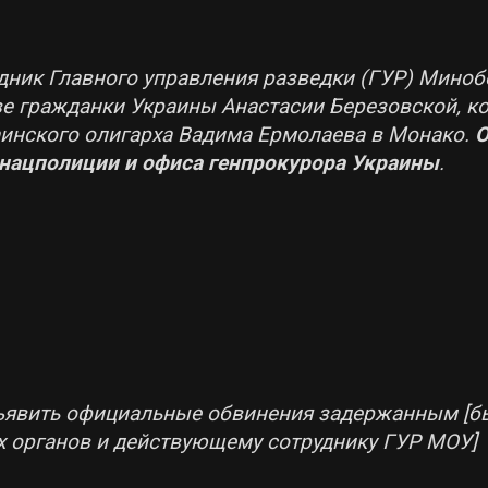
ник Главного управления разведки (ГУР) Мино
ве гражданки Украины Анастасии Березовской, к
аинского олигарха Вадима Ермолаева в Монако.
О
нацполиции и офиса генпрокурора Украины
.
дъявить официальные обвинения задержанным [б
 органов и действующему сотруднику ГУР МОУ]