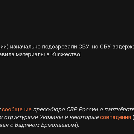
нции) изначально подозревали СБУ, но СБУ задер
авила материалы в Княжество]
м
сообщение
пресс-бюро СВР России о партнёрст
и структурами Украины и некоторые
совпадения
язан с Вадимом Ермолаевым
).