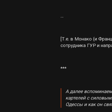
…
[Т.е. в Монако (и Фра
сотрудника ГУР и напр
***
А далее вспоминае
картелей с силовым
Одессы и как он св