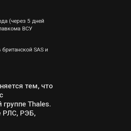
ода (через 5 дней
лавкома ВСУ
 британской SAS и
яется тем, что
с
группе Thales.
 РЛС, РЭБ,