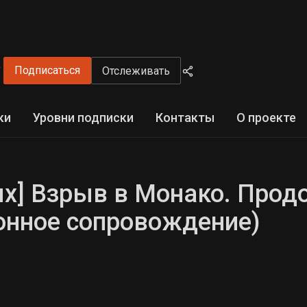
y
Подписаться
Отслеживать
ки
Уровни подписки
Контакты
О проекте
ых] Взрыв в Монако. Прод
нное сопровождение)