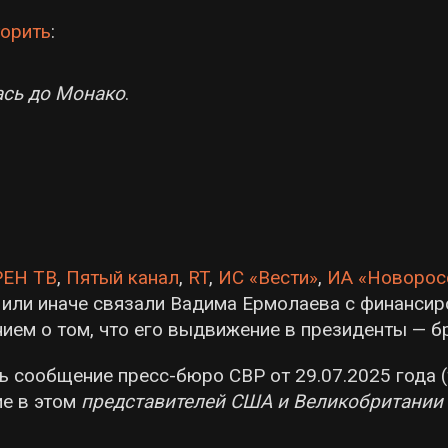
орить
:
ась до Монако
.
РЕН ТВ
,
Пятый канал
,
RT
,
ИС «Вести»
,
ИА «Новорос
к или иначе связали Вадима Ермолаева с финанси
ием о том, что его выдвижение в президенты — б
ь сообщение пресс-бюро СВР от 29.07.2025 года (т
ие в этом
представителей США и Великобритании