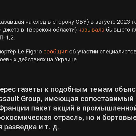
указавшая на след в сторону СБУ) в августе 2023 г
-джета в Тверской области)
называла
бывшего г
-1,2.
портёр Le Figaro
сообщил
об участии специалистов
боевых действиях на Украине.
рес газеты к подобным темам объясн
ssault Group, имеющая сопоставимый 
Франции пакет акций в промышленной 
эрокосмическая отрасль, но и бортовые
 разведка и т. д.