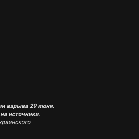
и взрыва 29 июня.
 на источники
.
краинского