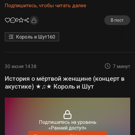
Подпишитесь, чтобы читать далее
0
В пост
Король и Шут
160
30 июня 14:38
7 минут
История о мёртвой женщине (концерт в
акустике) ★♫★ Король и Шут
Подпишитесь на уровень
«Ранний доступ»