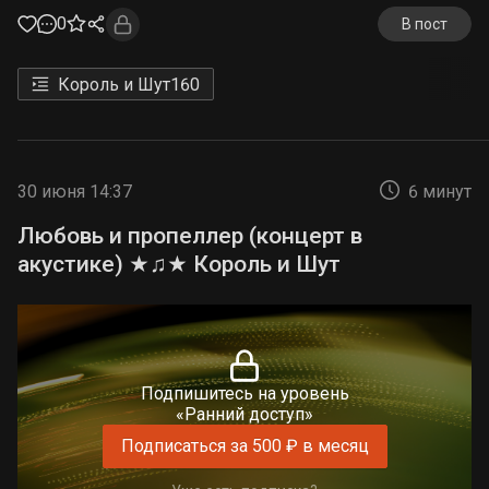
0
В пост
Король и Шут
160
30 июня 14:37
6 минут
Любовь и пропеллер (концерт в
акустике) ★♫★ Король и Шут
Подпишитесь на уровень
«Ранний доступ»
Подписаться за 500 ₽ в месяц