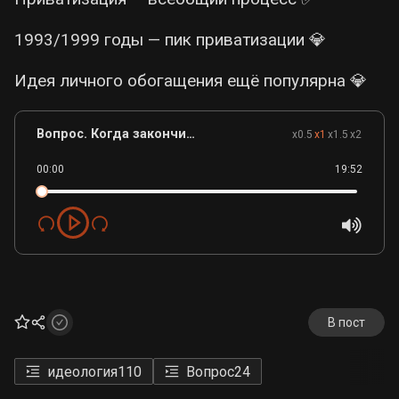
1993/1999 годы — пик приватизации 💎
Идея личного обогащения ещё популярна 💎
Вопрос. Когда закончится инерция приватизации.mp3
x0.5
x1
x1.5
x2
00:00
19:52
В пост
идеология
110
Вопрос
24