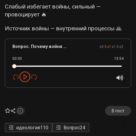
Слабый избегает войны, сильный —
провоцирует 🔥
Источник войны — внутренний процессы 🙏
Вопрос. Почему война не заканчивается.mp3
x0.5
x1
x1.5
x2
00:00
15:54
В пост
идеология
110
Вопрос
24