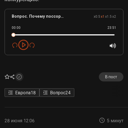
Вопрос. Почему поссорятся Франция с Германией.mp3
x0.5
x1
x1.5
x2
00:00
23:51
В пост
Европа
18
Вопрос
24
28 июня 12:06
5 минут