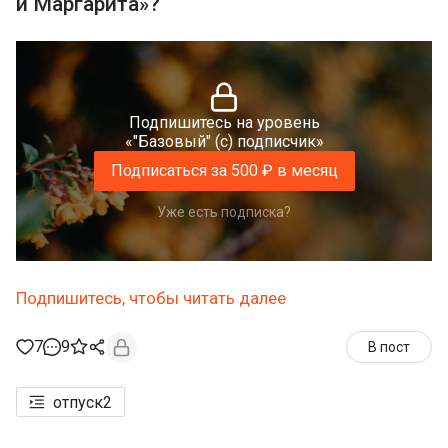
и Маргарита»?
Подпишитесь на уровень
«"Базовый" (с) подписчик»
Подписаться за 500 ₽ в месяц
Уже есть подписка?
Подпишитесь, чтобы читать далее
7
9
В пост
отпуск
2