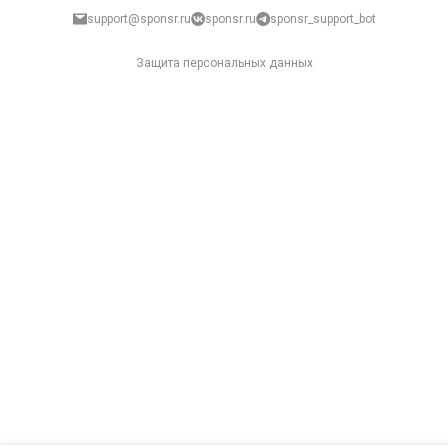
support@sponsr.ru
sponsr.ru
sponsr_support_bot
Защита персональных данных