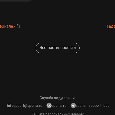
еркале» 🪞
Гад
Все посты проекта
Служба поддержки
:
support@sponsr.ru
sponsr.ru
sponsr_support_bot
Защита персональных данных