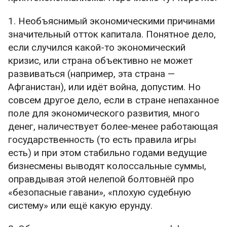
Потом ещё много кто по ней ходил, вплоть до
1. Необъяснимый экономическими причинами
римлян и византийцев. Как видите, развитая
значительный отток капитала. Понятное дело,
инфраструктура — это обоюдоострый меч. По
если случился какой-то экономический
хорошей дороге может быстро пройти ваша
кризис, или страна объективно не может
армия, но точно так же может быстро пройти
развиваться (например, эта страна —
и вражеская армия.
Афганистан), или идёт война, допустим. Но
совсем другое дело, если в стране непаханное
поле для экономического развития, много
денег, наличествует более-менее работающая
Для тогдашней логистики действительно впечатляет
государственность (то есть правила игры
Но Дарий Великий занимался не только
есть) и при этом стабильно годами ведущие
строительством дорог. Он, на минуточку,
бизнесмены выводят колоссальные суммы,
прокопал … Суэцкий канал. Ну, прообраз его.
оправдывая этой нелепой болтовнёй про
Это занимательная и поучительная история.
«безопасные гавани», «плохую судебную
Канал от Нила до Красного моря
систему» или ещё какую ерунду.
напрашивался самым очевидным образом,