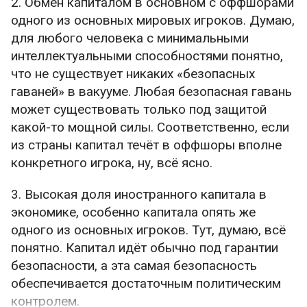
2. Обмен капиталом в основном с оффшорами
расстояния там не слишком большое, гор нет,
одного из основных мировых игроков. Думаю,
по большей части песок, который легко
для любого человека с минимальными
копать. Тем более ещё есть два озера, как раз
интеллектуальными способностями понятно,
в самых удачных местах по направлению к
что не существует никаких «безопасных
острию Красного моря. До озёр вроде
гаваней» в вакууме. Любая безопасная гавань
прокопали ещё в какие-то незапамятные
может существовать только под защитой
времена (аж в 13 веке до нашей эры). Но этот
какой-то мощной силы. Соответственно, если
канал оказался заброшен и его занесло
из страны капитал течёт в оффшоры вполне
песком. Затем, примерно за 600 лет до нашей
конкретного игрока, ну, всё ясно.
эры, фараон Нехо 2 начал строить
полноценный путь к морю. Это уже была
3. Высокая доля иностранного капитала в
династия, при которой Египет фактически был
экономике, особенно капитала опять же
греческой криптоколонией. Грекам, морякам и
одного из основных игроков. Тут, думаю, всё
торговцам, такой канал был очень нужен.
понятно. Капитал идёт обычно под гарантии
Однако, вот, незадача, строительство пошло
безопасности, а эта самая безопасность
очень плохо, погибло по легенде аж 120 тысяч
обеспечивается достаточным политическим
строителей (учитесь, как саботировать!),
контролем.