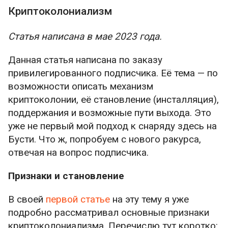
множество военных кампаний (пусть и не
Криптоколониализм
всегда удачных). Но, главные его достижения
были в другом. Кроме того, что, как считается,
Статья написана в мае 2023 года.
он создал первую большую денежную
систему, более-менее единую для обширной
Данная статья написана по заказу
империи, он построил гигантскую дорогу от
привилегированного подписчика. Её тема — по
Эгейского моря до самого сердца Персии.
возможности описать механизм
Для тех времён тракт длиной более 3000
криптоколонии, её становление (инсталляция),
километров был чем-то невообразимым,
поддержания и возможные пути выхода. Это
чудом света. Вдобавок к этому, Дарий
уже не первый мой подход к снаряду здесь на
организовал почтовую службу или точнее
Бусти. Что ж, попробуем с нового ракурса,
ямскую на этой дороге. Пакеты и
отвечая на вопрос подписчика.
распоряжения передавались очень быстро,
что производило впечатление. Всё было
Признаки и становление
сделано качественно, так что она служила
В своей
первой статье
на эту тему я уже
столетия. Правда, вскоре по этой дороге
подробно рассматривал основные признаки
бодро прошла армия Александра
криптоколониализма. Перечислю тут коротко:
Македонского, который Персию и сокрушил.