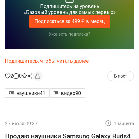
Подпишитесь на уровень
«Базовый уровень для самых первых»
Подписаться за 499 ₽ в месяц
Уже есть подписка?
Подпишитесь, чтобы читать далее
2
0
В пост
наушники
41
видео
90
27 июля 09:37
1 минута
Продаю наушники Samsung Galaxy Buds4