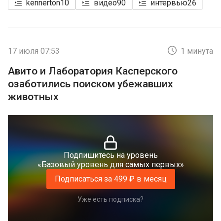
kennerton
10
видео
90
интервью
26
17 июля 07:53
1 минута
Авито и Лаборатория Касперского
озаботились поиском убежавших
животных
Подпишитесь на уровень
«Базовый уровень для самых первых»
Подписаться за 499 ₽ в месяц
Уже есть подписка?