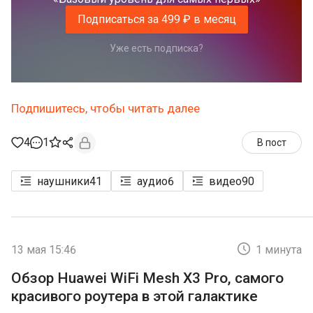
Подписаться за 499 ₽ в месяц
Уже есть подписка?
Подпишитесь, чтобы читать далее
4
1
В пост
наушники
41
аудио
6
видео
90
13 мая 15:46
1 минута
Обзор Huawei WiFi Mesh X3 Pro, самого
красивого роутера в этой галактике