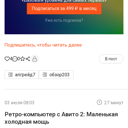
«Базовый уровень для самых первых»
Подписаться за 499 ₽ в месяц
Уже есть подписка?
Подпишитесь, чтобы читать далее
4
0
В пост
апгрейд
7
обзор
203
03 июля 08:03
27 минут
Ретро-компьютер с Авито 2: Маленькая
холодная мощь