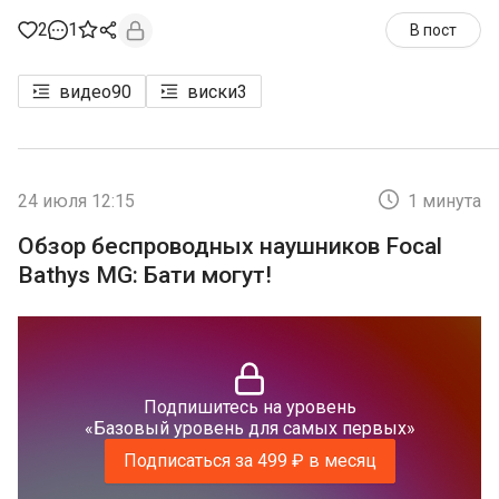
2
1
В пост
видео
90
виски
3
24 июля 12:15
1 минута
Обзор беспроводных наушников Focal
Bathys MG: Бати могут!
Подпишитесь на уровень
«Базовый уровень для самых первых»
Подписаться за 499 ₽ в месяц