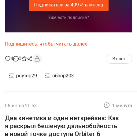
Подписаться за 499 ₽ в месяц
Уже есть подписка?
Подпишитесь, чтобы читать далее
4
0
В пост
роутер
29
обзор
203
06 июня 20:53
1 минута
Два кинетика и один неткрейзик: Как
я раскрыл бешеную дальнобойность
в новой точке доступа Orbiter 6