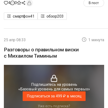
4
0
В пост
смартфон
41
обзор
203
25 апр 08:33
1 минута
Разговоры о правильном виски
с Михаилом Тиминым
Подпишитесь на уровень
«Базовый уровень для самых первых»
Подписаться за 499 ₽ в месяц
Уже есть подписка?