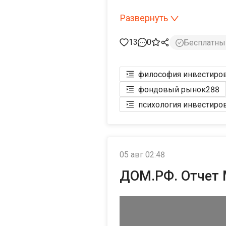
Если вам со мной по 
Развернуть
или «Платина». Коли
самые демократичные
13
0
Бесплатны
неделю. Замечательн
вопросы, задавайте 
философия инвестиро
фондовый рынок
288
P. S. Полный каталог
психология инвестиро
05 авг 02:48
ДОМ.РФ. Отчет М