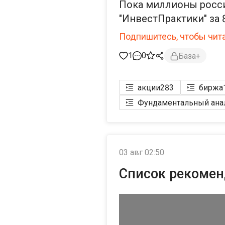
Пока миллионы росси
"ИнвестПрактики" за 
Подпишитесь, чтобы чит
1
0
База+
акции
283
биржа
Фундаментальный ана
03 авг 02:50
Список рекомен