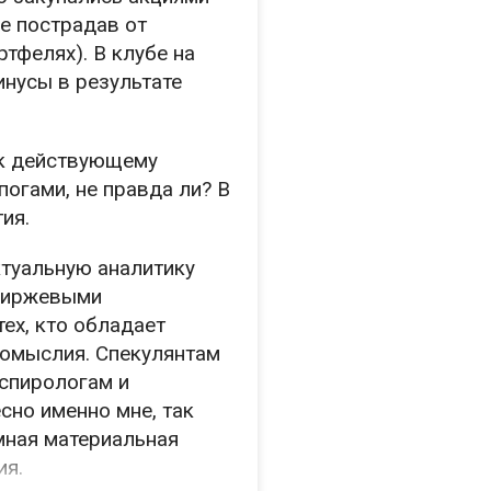
не пострадав от
ртфелях). В клубе на
инусы в результате
ак действующему
огами, не правда ли? В
ия.
ктуальную аналитику
 биржевыми
тех, кто обладает
вомыслия. Спекулянтам
нспирологам и
сно именно мне, так
омная материальная
ия.