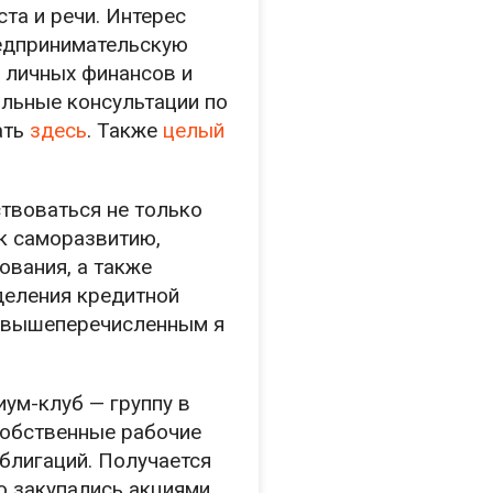
та и речи. Интерес
редпринимательскую
и личных финансов и
альные консультации по
ать
здесь
. Также
целый
ствоваться не только
к саморазвитию,
ования, а также
деления кредитной
ем вышеперечисленным я
иум-клуб — группу в
собственные рабочие
блигаций. Получается
но закупались акциями