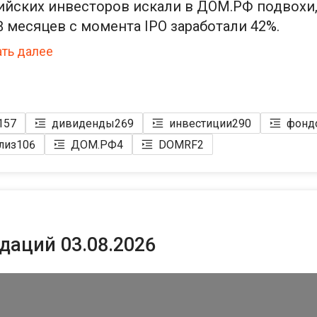
йских инвесторов искали в ДОМ.РФ подвохи
8 месяцев с момента IPO заработали 42%.
ать далее
157
дивиденды
269
инвестиции
290
фонд
лиз
106
ДОМ.РФ
4
DOMRF
2
даций 03.08.2026