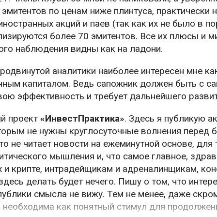
эмитентов по ценам ниже плинтуса, практически 
ностранных акций и паев (так как их не было в по
лизируются более 70 эмитентов. Все их плюсы и м
ого наблюдения видны как на ладони.
родвинутой аналитики наиболее интересен мне к
чным капиталом. Ведь сапожник должен быть с сап
вою эффективность и требует дальнейшего развит
й проект
«ИнвестПрактика»
. Здесь я публикую а
оторым не нужны круглосуточные волнения перед
кто не читает новости на ежеминутной основе, для 
тического мышления и, что самое главное, здра
х и крипте, интрадейщикам и адреналинщикам, ко
десь делать будет нечего. Пишу о том, что интере
 публики смысла не вижу. Тем не менее, даже скр
и необходима как понятный стимул для продолжен