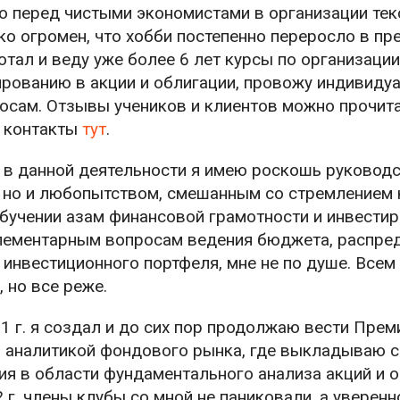
 перед чистыми экономистами в организации текс
ко огромен, что хобби постепенно переросло в п
отал и веду уже более 6 лет курсы по организаци
рованию в акции и облигации, провожу индивиду
сам. Отзывы учеников и клиентов можно прочит
е контакты
тут
.
о в данной деятельности я имею роскошь руковод
 но и любопытством, смешанным со стремлением 
обучении азам финансовой грамотности и инвестир
лементарным вопросам ведения бюджета, распре
я инвестиционного портфеля, мне не по душе. Вс
 но все реже.
 г. я создал и до сих пор продолжаю вести Прем
й аналитикой фондового рынка, где выкладываю 
я в области фундаментального анализа акций и о
2 г. члены клубы со мной не паниковали, а уверен