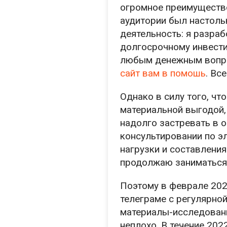
огромное преимущество
аудитории был настоль
деятельность: я разраб
долгосрочному инвести
любым денежным вопро
сайт вам в помошь
. Вс
Однако в силу того, чт
материальной выгодой,
надолго застревать в 
консультировании по э
нагрузки и составлени
продолжаю заниматься,
Поэтому в феврале 2021
телеграме с регулярно
материалы-исследовани
неплохо. В течение 202