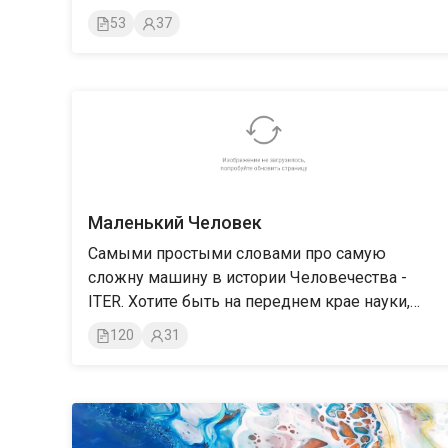
монархической точки зрения.
53
37
Маленький Человек
Самыми простыми словами про самую
сложну машину в истории Человечества -
ITER. Хотите быть на переднем крае науки,
блеснуть познаниями в кругу друзей или
120
31
просто понять как оно работает - вам сюда!
Ну и немного интересного про финансы и
социологию