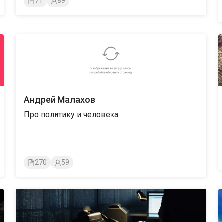
71
89
Андрей Малахов
Про политику и человека
270
59