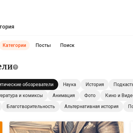
тория
Категории
Посты
Поиск
ели
тические обозреватели
Наука
История
Подкаст
ература и комиксы
Анимация
Фото
Кино и Виде
Благотворительность
Альтернативная история
П