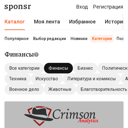
Вход
Регистрация
Каталог
Моя лента
Избранное
История
Популярное
Выбор редакции
Новинки
Категории
Пост
Финансы
Все категории
Финансы
Бизнес
Политическ
Техника
Искусство
Литература и комиксы
А
Военное дело
Животные
Благотворительность