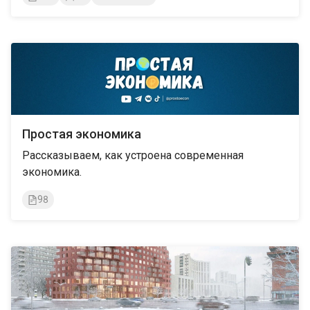
объясняют, как работает современная денежная
система, частные и центральные банки,
государственный бюджет и прочие финансы,
анализируют текущие экономические новости,
разрабатывают образовательные курсы по
разделам математики, экономики и национальной
статистики и предлагают несколько доступных
уровней подписки на свой контент.
Простая экономика
Рассказываем, как устроена современная
экономика.
98