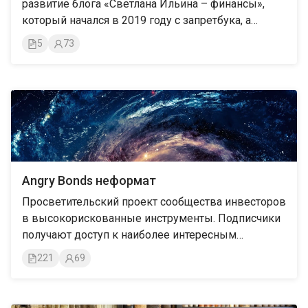
развитие блога «Светлана Ильина – финансы»,
который начался в 2019 году с запретбука, а
сейчас существует на разных платформах. Здесь
5
73
не будет дублироваться информация из блога,
здесь место выгрузить объ
Angry Bonds неформат
Просветительский проект сообщества инвесторов
в высокорискованные инструменты. Подписчики
получают доступ к наиболее интересным
материалам, которые не подходят под базовый
221
69
формат сообщества Angry Bonds, но заслуживают
того, чтобы быть опубликованными. Тематика
весьма широкая: экономика, общество, история,