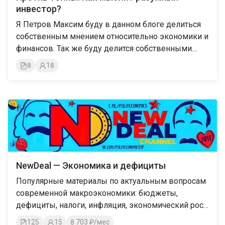
инвестор?
Я Петров Максим буду в данном блоге делиться
собственным мнением относительно экономики и
финансов. Так же буду делится собственными
инвестициями и методологией принятия
8
18
инвестиционных решений.
NewDeal — Экономика и дефициты
Популярные материалы по актуальным вопросам
современной макроэкономики: бюджеты,
дефициты, налоги, инфляция, экономический рост,
ВВП и прочее. Авторы и эксперты NewDeal
125
15
8 703 ₽/мес