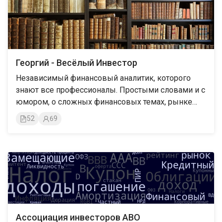
трансдисциплинарные исследования, теория
познания, философия и прочее темы. Авторы
развивают проект под девизом «Для всех, кому
дорого Просвещение!»
Георгий - Весёлый Инвестор
Независимый финансовый аналитик, которого
знают все профессионалы. Простыми словами и с
юмором, о сложных финансовых темах, рынке
акций, облигаций, портфельных инвестиций,
52
69
инфоцыган и околорыночной движухи.
Ассоциация инвесторов АВО