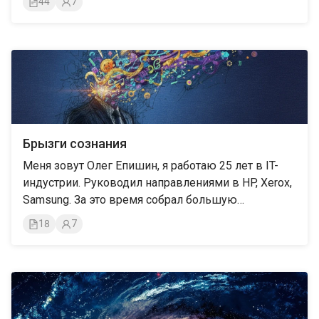
44
7
Брызги сознания
Меня зовут Олег Епишин, я работаю 25 лет в IT-
индустрии. Руководил направлениями в HP, Xerox,
Samsung. За это время собрал большую
коллекцию наблюдений и историй, которую
18
7
жизнь активно наполняет. И которой хочется
поделиться.